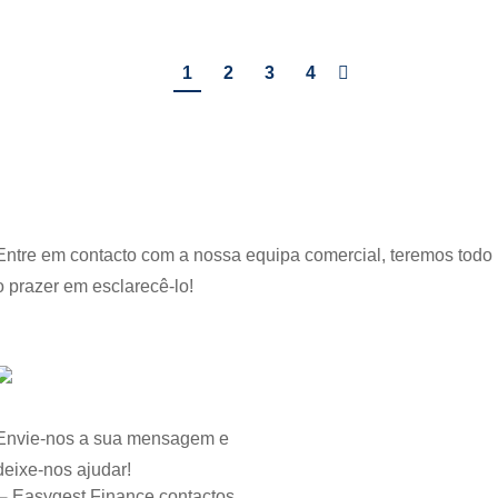
1
2
3
4
APOIO AO CLIENTE
Precisa de Ajuda?
Entre em contacto com a nossa equipa comercial, teremos todo
o prazer em esclarecê-lo!
Sem custos e sem compromissos
Formulário
Envie-nos a sua mensagem e
deixe-nos ajudar!