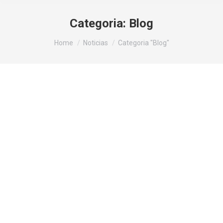
Categoria:
Blog
You are here:
Home
Noticias
Categoria "Blog"
E-FINANCE DISTINGUIDA PELAS