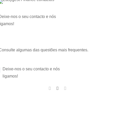
Nós ligamos
Deixe-nos o seu contacto e nós
ligamos!
FAQ
Consulte algumas das questões mais frequentes.
Nós ligamos
Deixe-nos o seu contacto e nós
ligamos!
E-FINANCE
> Quem somos