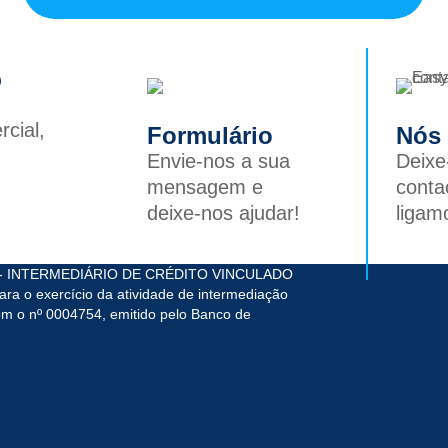
pdf,
txt.
?
cial,
Formulário
Nós
Envie-nos a sua
Deixe
mensagem e
conta
deixe-nos ajudar!
ligam
 - INTERMEDIÁRIO DE CRÉDITO VINCULADO
ara o exercício da atividade de intermediação
om o nº 0004754, emitido pelo Banco de