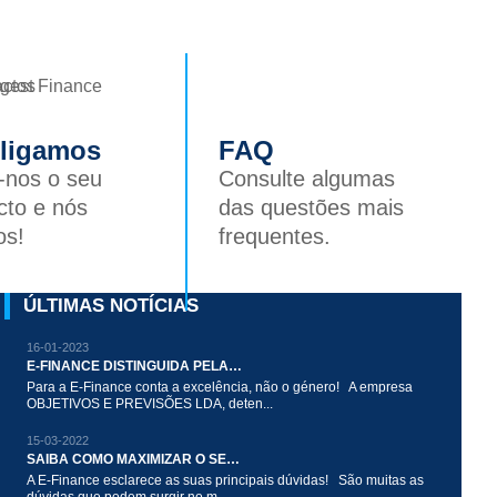
 ligamos
FAQ
-nos o seu
Consulte algumas
cto e nós
das questões mais
os!
frequentes.
ÚLTIMAS NOTÍCIAS
16-01-2023
E-FINANCE DISTINGUIDA PELAS BOAS PRÁTICAS NA PROMOÇÃO DA IGUALDADE SALARIAL ENTRE MULHERES E HOMENS – 2022
Para a E-Finance conta a excelência, não o género! A empresa
OBJETIVOS E PREVISÕES LDA, deten...
15-03-2022
SAIBA COMO MAXIMIZAR O SEU REEMBOLSO DE IRS
A E-Finance esclarece as suas principais dúvidas! São muitas as