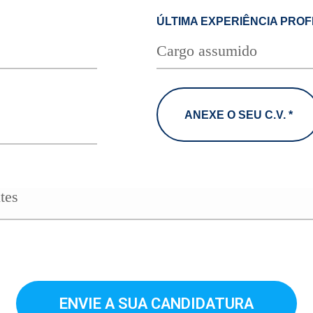
ÚLTIMA EXPERIÊNCIA PROF
ANEXE O SEU C.V.
*
Tipos
de
ficheiros
aceites:
jpg,
gif,
png,
doc,
docx,