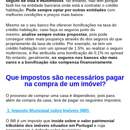
seguro de vida e multirriscos
. No entanto, não tem porque
fazê-los na entidade bancária onde está a contratar o crédito
habitação.
Pode sempre optar por outras entidades
com
melhores condições e preços mais baixos.
Mesmo se o seu banco lhe oferecer bonificações na taxa do
crédito habitação, caso faça os seguros junto do
mesmo,
analise sempre outras propostas
, pois pode
conseguir obter mais poupança através do dos seguros do que
propriamente da taxa de crédito. Por exemplo, se tem um
crédito habitação com um
spread
de 1.5%, ao realizar o seguro
multirriscos, é-lhe atribuída uma bonificação de 0,1% no
spread
.
No entanto, geralmente,
os seguros nos bancos são mais
caros e a bonificação não compensa financeiramente
.
Que impostos são necessários pagar
na compra de um imóvel?
O processo de comprar uma casa é dispendioso, pois para
além da compra da casa, terá de pagar os seguintes impostos:
1. Imposto Municipal sobre Imóveis (IMI)
O IMI é um imposto que
incide sobre o valor patrimonial
tributário dos imóveis situados em Portugal
e cuja