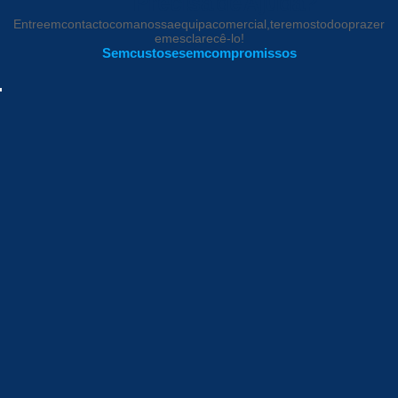
Precisa de Ajuda?
Entre em contacto com a nossa equipa comercial, teremos todo o prazer
em esclarecê-lo!
Sem custos e sem compromissos