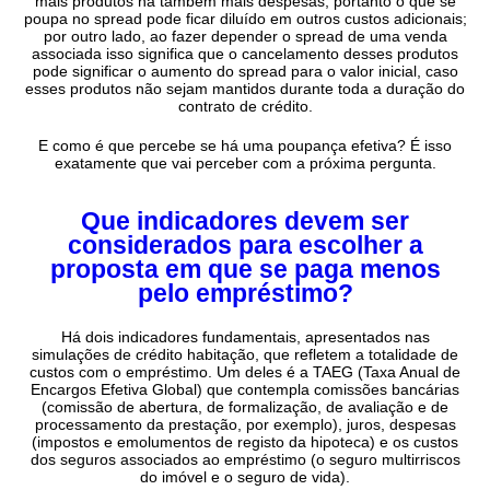
mais produtos há também mais despesas, portanto o que se
poupa no spread pode ficar diluído em outros custos adicionais;
por outro lado, ao fazer depender o spread de uma venda
associada isso significa que o cancelamento desses produtos
pode significar o aumento do spread para o valor inicial, caso
esses produtos não sejam mantidos durante toda a duração do
contrato de crédito.
E como é que percebe se há uma poupança efetiva? É isso
exatamente que vai perceber com a próxima pergunta.
Que indicadores devem ser
considerados para escolher a
proposta em que se paga menos
pelo empréstimo?
Há dois indicadores fundamentais, apresentados nas
simulações de crédito habitação, que refletem a totalidade de
custos com o empréstimo. Um deles é a TAEG (Taxa Anual de
Encargos Efetiva Global) que contempla comissões bancárias
(comissão de abertura, de formalização, de avaliação e de
processamento da prestação, por exemplo), juros, despesas
(impostos e emolumentos de registo da hipoteca) e os custos
dos seguros associados ao empréstimo (o seguro multirriscos
do imóvel e o seguro de vida).