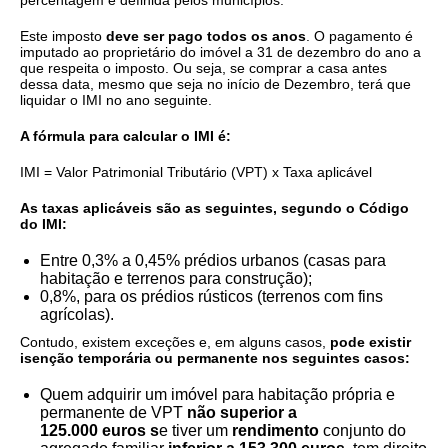
percentagem é definida pelos municípios.
Este imposto
deve ser pago todos os anos
. O pagamento é
imputado ao proprietário do imóvel a 31 de dezembro do ano a
que respeita o imposto. Ou seja, se comprar a casa antes
dessa data, mesmo que seja no início de Dezembro, terá que
liquidar o IMI no ano seguinte.
A fórmula para calcular o IMI é:
IMI = Valor Patrimonial Tributário (VPT) x Taxa aplicável
As taxas aplicáveis são as seguintes, segundo o Código
do IMI:
Entre 0,3% a 0,45% prédios urbanos (casas para
habitação e terrenos para construção);
0,8%, para os prédios rústicos (terrenos com fins
agrícolas).
Contudo, existem exceções e, em alguns casos,
pode existir
isenção temporária ou permanente nos seguintes casos:
Quem adquirir um imóvel para habitação própria e
permanente de VPT
não superior a
125.000 euros s
e tiver um
rendimento
conjunto do